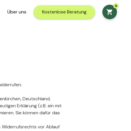
0
shopping_cart
r
Über uns
Kostenlose Beratung
iderrufen.
enkirchen, Deutschland,
tigen Erklärung (z.B. ein mit
rmieren. Sie können dafür das
s Widerrufsrechts vor Ablauf