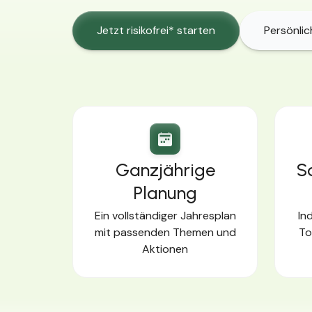
Jetzt risikofrei* starten
Persönli
Ganzjährige
S
Planung
Ein vollständiger Jahresplan
Ind
mit passenden Themen und
To
Aktionen